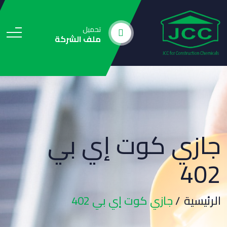
تحميل
ملف الشركة
جازي كوت إي بي
402
الرئيسية
جازي كوت إي بي 402