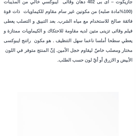
جازيكوت – اى بى 402
دهان وقائى ايبوكسي خالي من المذيبات
(100%مادة صلبه) من مكونين غير سام مقاوم للكيماويات ذات قوة
فائقة صالح للاستخدام مع مياه الشرب. بعد التبيق و التصلب يعطى
فيلم وقائى تزينى متين لديه مقاومة للاحتكاك و الكيماويات ممتازة و
يعطي سطحا أملسا ناعما سهل التنظيف . هو مكون راتنج ايبوكسى
مختار ومصلب خاصّ ليقاوم خجل الأمين. إنّ المنتج متوفر في اللون
الأبيض و الازرق أو أيّ لون حسب الطلب.